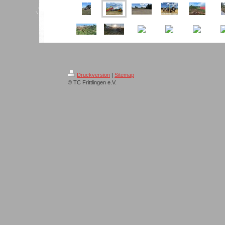
Druckversion
|
Sitemap
© TC Frittlingen e.V.