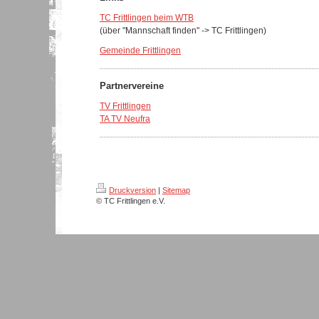
TC Frittlingen beim WTB
(über "Mannschaft finden" -> TC Frittlingen)
Gemeinde Frittlingen
Partnervereine
TV Frittlingen
TA TV Neufra
Druckversion
|
Sitemap
© TC Frittlingen e.V.